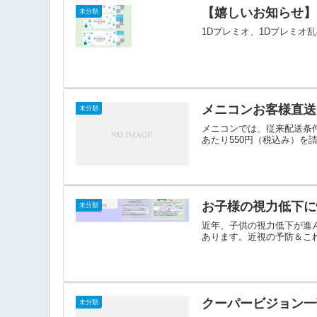
【嬉しいお知らせ】
未分類
1Dプレミオ、1Dプレミ
メニコンお客様直送
未分類
メニコンでは、従来配送条件
あたり550円（税込み）を
お子様の視力低下に
未分類
近年、子供の視力低下が進ん
あります。近視の予防＆これ
クーパービジョン一
未分類